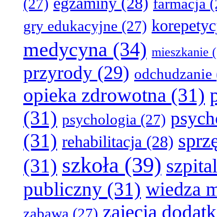
egzaminy
(28)
(27)
farmacja
(
korepetyc
gry edukacyjne
(27)
medycyna
(34)
mieszkanie
(
przyrody
(29)
odchudzanie
opieka zdrowotna
(31)
(31)
psych
psychologia
(27)
(31)
sprz
rehabilitacja
(28)
szkoła
(39)
(31)
szpita
publiczny
(31)
wiedza 
zajęcia dodat
zabawa
(27)