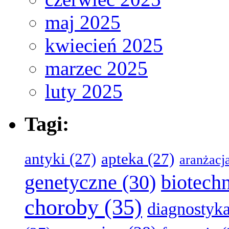
maj 2025
kwiecień 2025
marzec 2025
luty 2025
Tagi:
antyki
(27)
apteka
(27)
aranżacj
genetyczne
(30)
biotech
choroby
(35)
diagnostyk