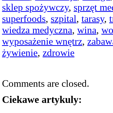
sklep spożywczy
,
sprzęt m
superfoods
,
szpital
,
tarasy
,
wiedza medyczna
,
wina
,
wo
wyposażenie wnętrz
,
zabaw
żywienie
,
zdrowie
Comments are closed.
Ciekawe artykuly: