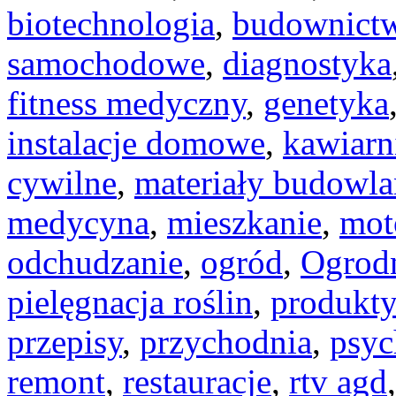
biotechnologia
,
budownict
samochodowe
,
diagnostyka
fitness medyczny
,
genetyka
instalacje domowe
,
kawiarn
cywilne
,
materiały budowla
medycyna
,
mieszkanie
,
mot
odchudzanie
,
ogród
,
Ogrod
pielęgnacja roślin
,
produkt
przepisy
,
przychodnia
,
psyc
remont
,
restauracje
,
rtv agd