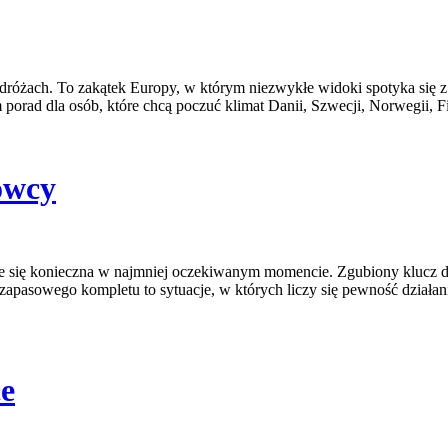
odróżach. To zakątek Europy, w którym niezwykłe widoki spotyka się 
orad dla osób, które chcą poczuć klimat Danii, Szwecji, Norwegii, Fin
owcy
zuje się konieczna w najmniej oczekiwanym momencie. Zgubiony klucz 
apasowego kompletu to sytuacje, w których liczy się pewność działani
ce