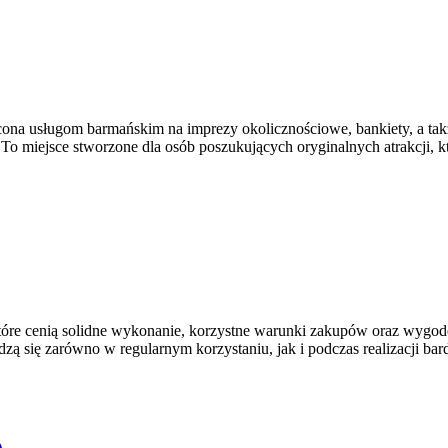
ona usługom barmańskim na imprezy okolicznościowe, bankiety, a takż
. To miejsce stworzone dla osób poszukujących oryginalnych atrakcji,
, które cenią solidne wykonanie, korzystne warunki zakupów oraz wygo
ą się zarówno w regularnym korzystaniu, jak i podczas realizacji ba