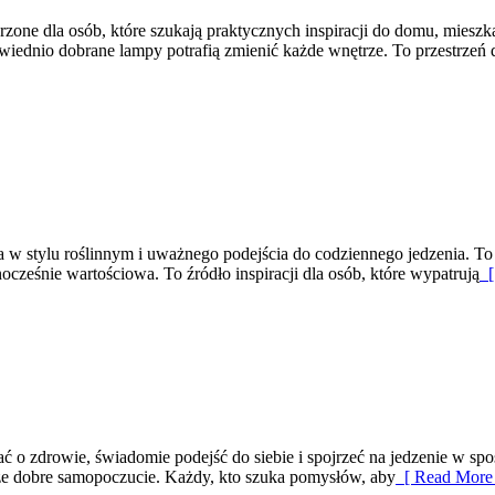
ne dla osób, które szukają praktycznych inspiracji do domu, mieszkan
iednio dobrane lampy potrafią zmienić każde wnętrze. To przestrzeń d
w stylu roślinnym i uważnego podejścia do codziennego jedzenia. To st
dnocześnie wartościowa. To źródło inspiracji dla osób, które wypatrują
[
adbać o zdrowie, świadomie podejść do siebie i spojrzeć na jedzenie w
akże dobre samopoczucie. Każdy, kto szuka pomysłów, aby
[ Read More 