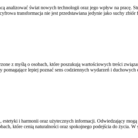
ą analizować świat nowych technologii oraz jego wpływ na pracę. Stron
yfrowa transformacja nie jest przedstawiana jedynie jako suchy zbiór f
zone z myślą o osobach, które poszukują wartościowych treści związan
ty pomagające lepiej poznać sens codziennych wydarzeń i duchowych d
ia, estetyki i harmonii oraz użytecznych informacji. Odwiedzający mog
bach, które cenią naturalności oraz spokojnego podejścia do życia. W