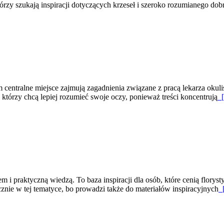
tórzy szukają inspiracji dotyczących krzeseł i szeroko rozumianego dobr
centralne miejsce zajmują zagadnienia związane z pracą lekarza okuli
h, którzy chcą lepiej rozumieć swoje oczy, ponieważ treści koncentrują
[
m i praktyczną wiedzą. To baza inspiracji dla osób, które cenią floryst
znie w tej tematyce, bo prowadzi także do materiałów inspiracyjnych
[