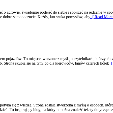
adbać o zdrowie, świadomie podejść do siebie i spojrzeć na jedzenie w
akże dobre samopoczucie. Każdy, kto szuka pomysłów, aby
[ Read More 
iatem pojazdów. To miejsce tworzone z myślą o czytelnikach, którzy c
b. Strona skupia się na tym, co dla kierowców, fanów czterech kółek
[ 
tyka się z wiedzą. Strona została stworzona z myślą o osobach, które c
zień. To inspirujący blog, na którym można znaleźć teksty dotyczące