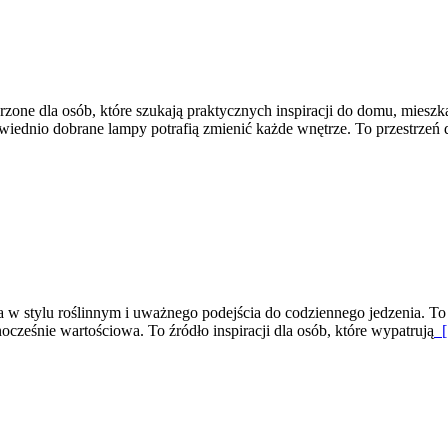
ne dla osób, które szukają praktycznych inspiracji do domu, mieszkan
iednio dobrane lampy potrafią zmienić każde wnętrze. To przestrzeń d
w stylu roślinnym i uważnego podejścia do codziennego jedzenia. To st
dnocześnie wartościowa. To źródło inspiracji dla osób, które wypatrują
[