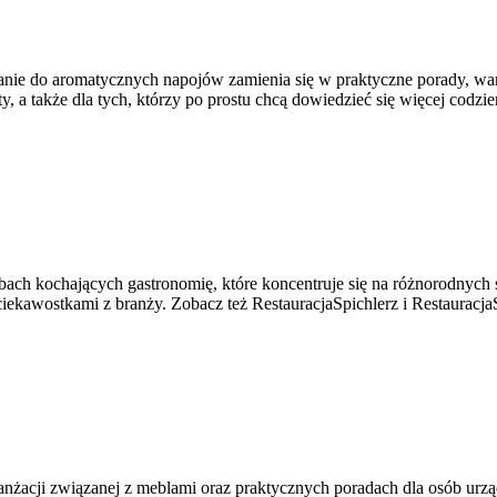
owanie do aromatycznych napojów zamienia się w praktyczne porady, war
, a także dla tych, którzy po prostu chcą dowiedzieć się więcej codzi
bach kochających gastronomię, które koncentruje się na różnorodnych s
iekawostkami z branży. Zobacz też RestauracjaSpichlerz i RestauracjaSp
 aranżacji związanej z meblami oraz praktycznych poradach dla osób urzą