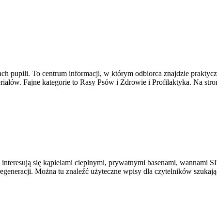
elach pupili. To centrum informacji, w którym odbiorca znajdzie prakt
riałów. Fajne kategorie to Rasy Psów i Zdrowie i Profilaktyka. Na str
óre interesują się kąpielami cieplnymi, prywatnymi basenami, wannami
egeneracji. Można tu znaleźć użyteczne wpisy dla czytelników szukają