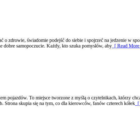
adbać o zdrowie, świadomie podejść do siebie i spojrzeć na jedzenie w
akże dobre samopoczucie. Każdy, kto szuka pomysłów, aby
[ Read More 
iatem pojazdów. To miejsce tworzone z myślą o czytelnikach, którzy c
b. Strona skupia się na tym, co dla kierowców, fanów czterech kółek
[ 