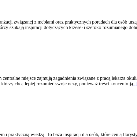
 aranżacji związanej z meblami oraz praktycznych poradach dla osób urzą
tórzy szukają inspiracji dotyczących krzeseł i szeroko rozumianego dobr
centralne miejsce zajmują zagadnienia związane z pracą lekarza okuli
h, którzy chcą lepiej rozumieć swoje oczy, ponieważ treści koncentrują
[
m i praktyczną wiedzą. To baza inspiracji dla osób, które cenią floryst