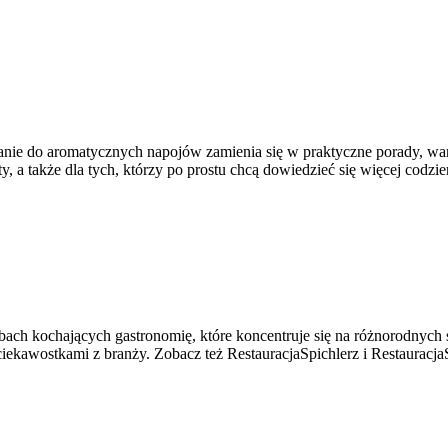
owanie do aromatycznych napojów zamienia się w praktyczne porady, war
, a także dla tych, którzy po prostu chcą dowiedzieć się więcej codzi
bach kochających gastronomię, które koncentruje się na różnorodnych s
iekawostkami z branży. Zobacz też RestauracjaSpichlerz i RestauracjaSp