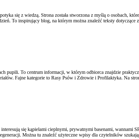
tyka się z wiedzą. Strona została stworzona z myślą o osobach, które c
zień. To inspirujący blog, na którym można znaleźć teksty dotyczące
elach pupili. To centrum informacji, w którym odbiorca znajdzie prakt
riałów. Fajne kategorie to Rasy Psów i Zdrowie i Profilaktyka. Na str
óre interesują się kąpielami cieplnymi, prywatnymi basenami, wannami
egeneracji. Można tu znaleźć użyteczne wpisy dla czytelników szukają