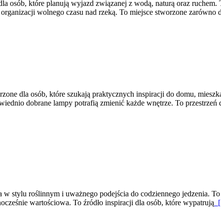
a osób, które planują wyjazd związanej z wodą, naturą oraz ruchem.
 organizacji wolnego czasu nad rzeką. To miejsce stworzone zarówno 
ne dla osób, które szukają praktycznych inspiracji do domu, mieszkan
iednio dobrane lampy potrafią zmienić każde wnętrze. To przestrzeń d
w stylu roślinnym i uważnego podejścia do codziennego jedzenia. To st
dnocześnie wartościowa. To źródło inspiracji dla osób, które wypatrują
[