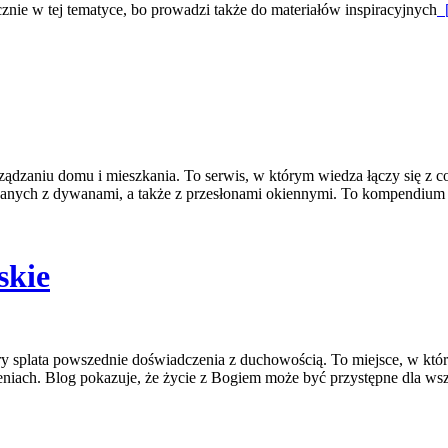
znie w tej tematyce, bo prowadzi także do materiałów inspiracyjnych
[
rządzaniu domu i mieszkania. To serwis, w którym wiedza łączy się 
iązanych z dywanami, a także z przesłonami okiennymi. To kompendiu
skie
splata powszednie doświadczenia z duchowością. To miejsce, w którym
eniach. Blog pokazuje, że życie z Bogiem może być przystępne dla wszy